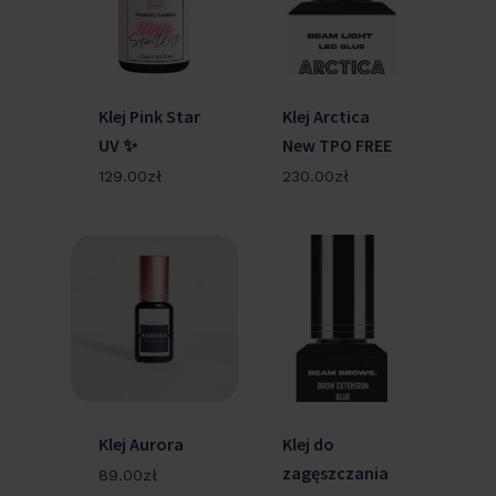
Klej Pink Star
Klej Arctica
UV ✨
New TPO FREE
129.00
zł
230.00
zł
Klej Aurora
Klej do
zagęszczania
89.00
zł