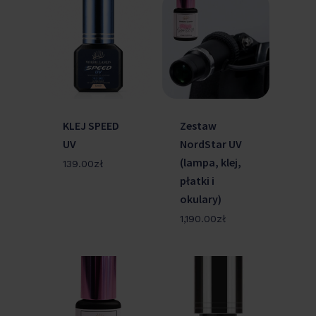
KLEJ SPEED
Zestaw
UV
NordStar UV
(lampa, klej,
139.00
zł
płatki i
okulary)
1,190.00
zł