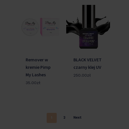
Remover w
BLACK VELVET
kremie Pimp
czarny klej UV
My Lashes
250.00
zł
35.00
zł
1
2
Next