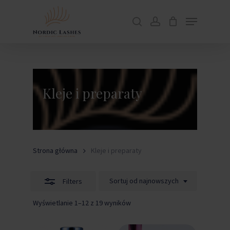
Skip
Menu
to
Close
search
account
Close
Cart
Cart
main
Close
Filters
content
Menu
Kleje i preparaty
Strona główna
Kleje i preparaty
Sortuj od najnowszych
Filters
Posortowane
Wyświetlanie 1–12 z 19 wyników
według
najnowszych