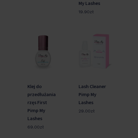
My Lashes
19.90
zł
Klej do
Lash Cleaner
przedłużania
Pimp My
rzęs First
Lashes
Pimp My
29.00
zł
Lashes
69.00
zł