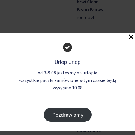
brwi Clear
Beam Brows
190.00
zł
Brak produktów w koszyku.
Urlop Urlop
od 3-9.08 jesteśmy na urlopie
Go To Shop
wszystkie paczki zamówione w tym czasie będą
wysyłane 10.08
Klej UV
Pianka
Beamlight
szampon do
Clear
brwi i rzęs
Pozdrawiamy
przedłużanych
230.00
zł
Super Hero
Foam Pimp